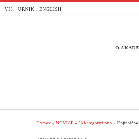
Skoči na vsebino
VIS
URNIK
ENGLISH
O AKADE
Domov
»
NOVICE
»
Nekategorizirano
»
Knjižnično 