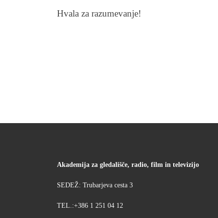
Hvala za razumevanje!
Akademija za gledališče, radio, film in televizijo
SEDEŽ: Trubarjeva cesta 3
TEL.:+386 1 251 04 12