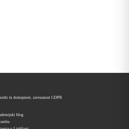
kotki in dostopnost, zavezanost GDPR
demijski blog
Kumba
verza v Ljubljani