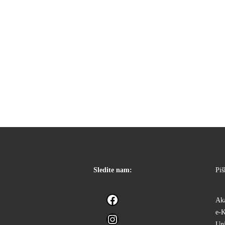
Sledite nam:
Piš
Facebook
Aka
e-
Instagram
Uni