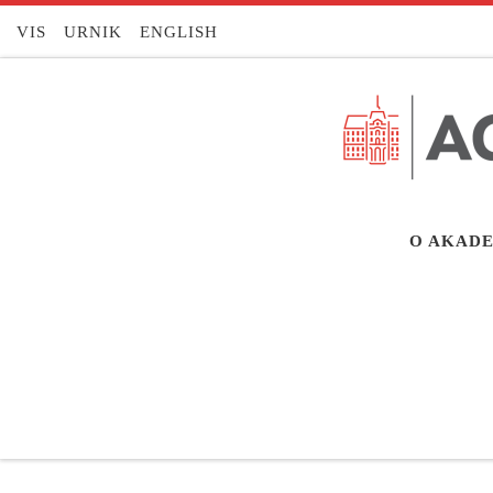
Skoči na vsebino
VIS
URNIK
ENGLISH
O AKADE