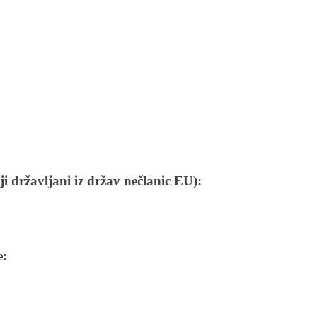
uji državljani iz držav nečlanic EU):
e: