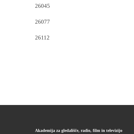
26045
26077
26112
Akademija za gledališče, radio, film in televizijo