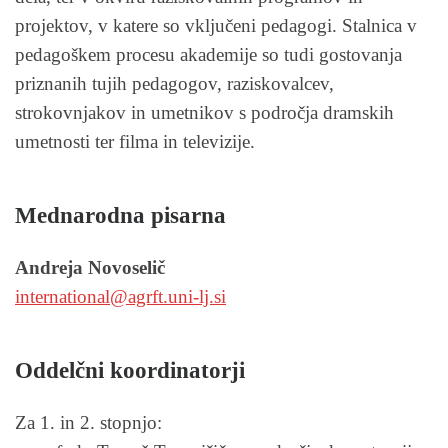
projektov, v katere so vključeni pedagogi. Stalnica v
pedagoškem procesu akademije so tudi gostovanja
priznanih tujih pedagogov, raziskovalcev,
strokovnjakov in umetnikov s področja dramskih
umetnosti ter filma in televizije.
Mednarodna pisarna
Andreja Novoselič
etni
itanr
@lano
tfrga
-inu.
is.jl
Oddelčni koordinatorji
Za 1. in 2. stopnjo: