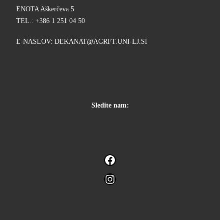
ENOTA Aškerčeva 5
TEL.: +386 1 251 04 50
E-NASLOV:
KED
@TANA
TFRGA
-INU.
IS.JL
Sledite nam:
Facebook
Instagram