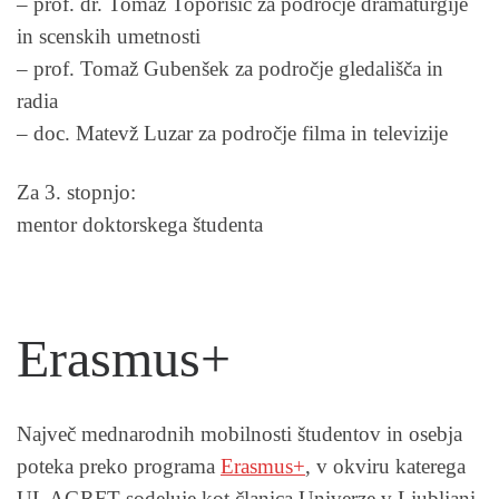
– prof. dr. Tomaž Toporišič
za področje dramaturgije
in scenskih umetnosti
– prof. Tomaž Gubenšek za področje gledališča in
radia
– doc. Matevž Luzar
za področje filma in televizije
Za 3. stopnjo:
mentor doktorskega študenta
Erasmus+
Največ mednarodnih mobilnosti študentov in osebja
poteka preko programa
Erasmus+
, v okviru katerega
UL AGRFT sodeluje kot članica Univerze v Ljubljani