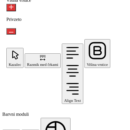
Višina vrstice
Privzeto
Kazalec
Razmik med črkami
Višina vrstice
Align Text
Barvni moduli