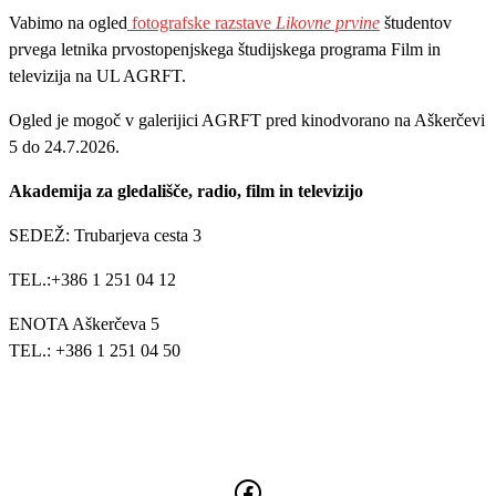
Vabimo na ogled
fotografske razstave
Likovne prvine
študentov
prvega letnika prvostopenjskega študijskega programa Film in
televizija na UL AGRFT.
Ogled je mogoč v galerijici AGRFT pred kinodvorano na Aškerčevi
5 do 24.7.2026.
Akademija za gledališče, radio, film in televizijo
SEDEŽ: Trubarjeva cesta 3
TEL.:+386 1 251 04 12
ENOTA Aškerčeva 5
TEL.: +386 1 251 04 50
E-NASLOV:
KED
@TANA
TFRGA
-INU.
IS.JL
Sledite nam:
Facebook