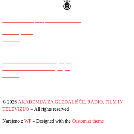
Instagram
Piškotki in dostopnost, zavezanost GDPR
Akademijski blog
e-Kumba
Univerza v Ljubljani
Študentska organizacija Univerze v Ljubljani
Študentski svet Univerze v Ljubljani
Karierni centri Univerze v Ljubljani
COBISS
Slovenski filmski center
Ljubljanski univerzitetni inkubator
© 2026
AKADEMIJA ZA GLEDALIŠČE, RADIO, FILM IN
TELEVIZIJO
– All rights reserved
Narejeno z
WP
– Designed with the
Customizr theme