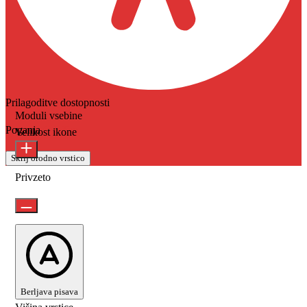
Prilagoditve dostopnosti
Moduli vsebine
Poganja
OneTap
Velikost ikone
Skrij orodno vrstico
Privzeto
Berljava pisava