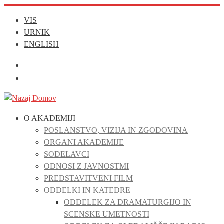
Skoči
VIS
na
URNIK
vsebino
ENGLISH
O AKADEMIJI
POSLANSTVO, VIZIJA IN ZGODOVINA
ORGANI AKADEMIJE
SODELAVCI
ODNOSI Z JAVNOSTMI
PREDSTAVITVENI FILM
ODDELKI IN KATEDRE
ODDELEK ZA DRAMATURGIJO IN
SCENSKE UMETNOSTI