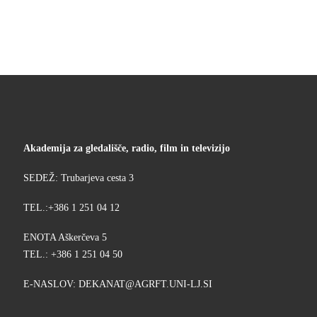
Akademija za gledališče, radio, film in televizijo
SEDEŽ: Trubarjeva cesta 3
TEL.:+386 1 251 04 12
ENOTA Aškerčeva 5
TEL.: +386 1 251 04 50
E-NASLOV:
KED
@TANA
TFRGA
-INU.
IS.JL