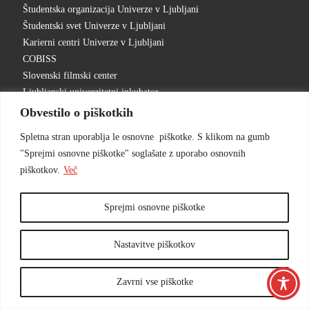
Študentska organizacija Univerze v Ljubljani
Študentski svet Univerze v Ljubljani
Karierni centri Univerze v Ljubljani
COBISS
Slovenski filmski center
Ljubljanski univerzitetni inkubator
Obvestilo o piškotkih
Spletna stran uporablja le osnovne piškotke. S klikom na gumb
"Sprejmi osnovne piškotke" soglašate z uporabo osnovnih
piškotkov.
Več
Sprejmi osnovne piškotke
Nastavitve piškotkov
© 2026
AKADEMIJA ZA GLEDALIŠČE, RADIO, FILM IN
TELEVIZIJO
– All rights reserved
Zavrni vse piškotke
Narejeno z
WP
– Designed with the
Customizr theme