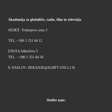
Akademija za gledališče, radio, film in televizijo
SEDEŽ: Trubarjeva cesta 3
TEL.:+386 1 251 04 12
ENOTA Aškerčeva 5
TEL.: +386 1 251 04 50
E-NASLOV:
KED
@TANA
TFRGA
-INU.
IS.JL
Sledite nam: