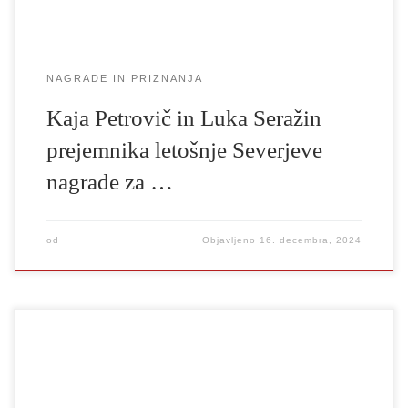
NAGRADE IN PRIZNANJA
Kaja Petrovič in Luka Seražin
prejemnika letošnje Severjeve
nagrade za …
od
Objavljeno
16. decembra, 2024
V okviru Tedna Univerze je rektor UL, prof. dr. Gregor Majdič, v
Zbornični dvorani Univerze v Ljubljani v petek, 6. decembra