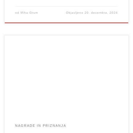
od
Miha Grum
Objavljeno
20. decembra, 2024
V petek, 13. decembra 2024, so bile v Veliki gledališki dvorani
UL AGRFT podeljene diplomske listine letošnjim diplomantom
študijskih programov 1. in 2. stopnje ter akademijske Prešernove
nagrade za leto 2024. Dobitniki akademijske Prešernove nagrade
2024 so: Iskrene čestitke vsem diplomantom in prejemnikom
nagrad!
NAGRADE IN PRIZNANJA