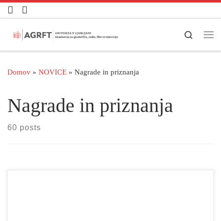
Skoči na vsebino
Search
Men
Domov
»
NOVICE
»
Nagrade in priznanja
Nagrade in priznanja
60 posts
Znani so nominiranke in nominirance za nagrado Slavka Gruma
za najboljše dramsko besedilo in za nagrado Zofke Kveder za