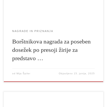
takole: Balada o trobenti in oblaku je poglobljena […]
NAGRADE IN PRIZNANJA
Borštnikova nagrada za poseben
dosežek po presoji žirije za
predstavo …
od
Mija Špiler
Objavljeno
15. junija, 2025