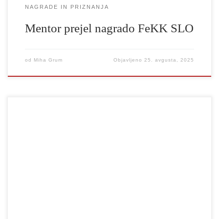
NAGRADE IN PRIZNANJA
Mentor prejel nagrado FeKK SLO
od
Miha Grum
Objavljeno
25. avgusta, 2025
Lucija Lorenzutti je prejela nagrado strokovne žirije za izjemni
umetniški dosežek na festivalu FUGA za glasbeni pristop v
gledališki produkciji Figurae veneris historiae (VI. semester DI,
GLR in DSU UL AGRFT, rež. Lucija Trobec). Nagrada je
namenjena glasbenici, katere prisotnost in izvedba nista le
podčrtali, temveč tudi dramaturško obogatili predstavo. […]