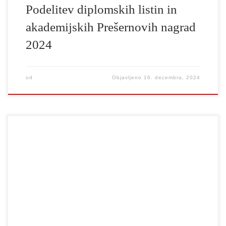
Podelitev diplomskih listin in
akademijskih Prešernovih nagrad
2024
od
Objavljeno
16. decembra, 2024
V nedeljo, 15. decembra 2024, je na Loškem odru v Škofji Loki
potekala že 54. podelitev nagrad Sklada Staneta Severja. Med
prejemniki nagrad za igralske dosežke sta tudi študenta dramske
igre UL AGRFT Kaja Petrovič in Luka Seražin, in sicer za vlogi
Carmele in Paulina v produkciji Ay, Carmela! Joséja […]