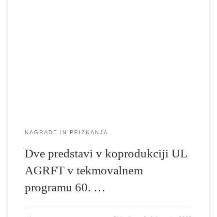
S ponosom sporočamo, da sta se magistrski predstavi Balada o
trobenti in oblaku v režiji Žige Hrena ter Alica: nekaj solilogov o
neznosnosti časa v režiji Luke Marcena uvrstili v selekcijo
tekmovalnega programa 60. Festivala Borštnikov srečanje, ki bo
potekal od 2. do 15. junija 2025. Več na: https://borstnikovo.si/.
Vsem […]
NAGRADE IN PRIZNANJA
Dve predstavi v koprodukciji UL
AGRFT v tekmovalnem
programu 60. …