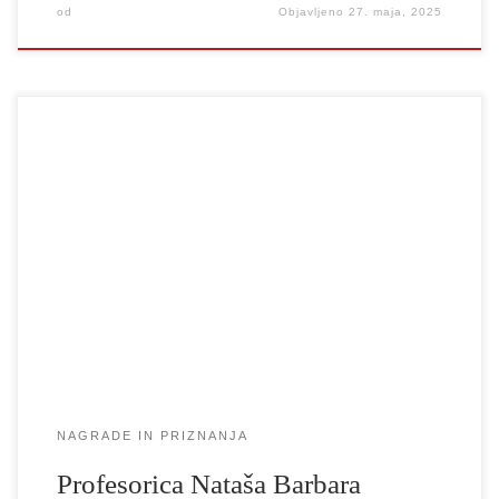
od
Objavljeno
27. maja, 2025
Na novinarski konferenci pred začetkom letošnjega 60. Festivala
Borštnikovega srečanja je direktor Aleš Novak predstavil letošnjo
prejemnico najvišjega igralskega priznanja za življenjsko delo,
Borštnikovega prstana. Na sklepni slovesnosti festivala 15. junija
2025 ga bo prejela igralka Nataša Barbara Gračner, naša cenjena
kolegica, redna profesorica za dramsko igro na UL AGRFT […]
NAGRADE IN PRIZNANJA
Profesorica Nataša Barbara