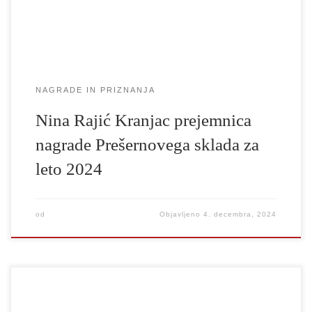
obrazložitve ob razglasitvi Prešernovih nagrajencev: Nina […]
NAGRADE IN PRIZNANJA
Nina Rajić Kranjac prejemnica
nagrade Prešernovega sklada za
leto 2024
od
Objavljeno
4. decembra, 2024
Oddelek za dramaturgijo in scenske umetnosti na Akademiji za