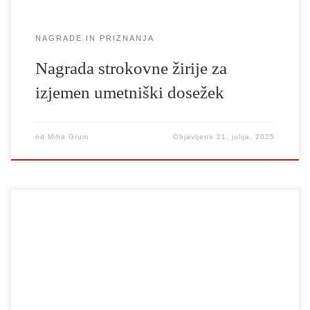
NAGRADE IN PRIZNANJA
Nagrada strokovne žirije za
izjemen umetniški dosežek
od
Miha Grum
Objavljeno
21. julija, 2025
Strokovna žirija 60. Festivala Borštnikovo srečanje je Borštnikovo
nagrado za poseben dosežek po presoji žirije za poglobljen pristop
h konceptu in izvedbi predstave podelila ustvarjalcem
predstave Balada o trobenti in oblaku v režiji Žige Hrena v
produkciji Mini teatra in UL AGRFT. Nagrado so utemeljili