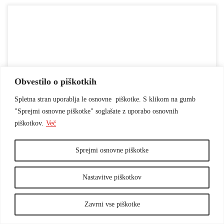
Kratki igrani film Razglašena je prejel posebno nagrado za
najboljšo režijo na 44. mednarodnem študentskem festivalu VGIK,
ki je potekal od 11. do 15. novembra v Moskvi. Predsednik žirije
je bil Emir Kusturica. Čestitke scenaristu in režiserju Blažu
Obvestilo o piškotkih
Andrašku, direktorici fotografije Maji Krvine, montažerju Mihi
Spletna stran uporablja le osnovne piškotke. S klikom na gumb
Krivcu, ostali filmski ekipi in […]
"Sprejmi osnovne piškotke" soglašate z uporabo osnovnih
piškotkov.
Več
Sprejmi osnovne piškotke
NAGRADE IN PRIZNANJA
Kratki igrani film Razglašena
Nastavitve piškotkov
nagrajen na festivalu VGIK
Zavrni vse piškotke