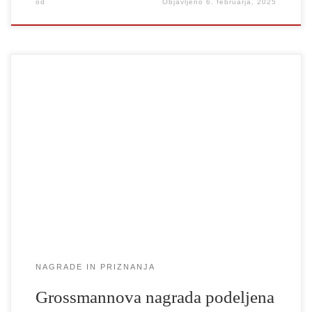
od
Objavljeno
6. februarja, 2025
Dne 19. 12. 2024 je na Oddelku za film in televizijo zasedala
žirija za »Grossmannovo nagrado 2024« in »Grossmannovo
priznanje 2024«. Žirijo so sestavljali: Grossmannova nagrada
2024 Žirija je prvo nagrado za leto 2024 in s tem odkupno
nagrado v višini 1.000,00 € (bruto), ki jo bo izplačalo Društvo
DSR SCENARISTI, […]
NAGRADE IN PRIZNANJA
Grossmannova nagrada podeljena