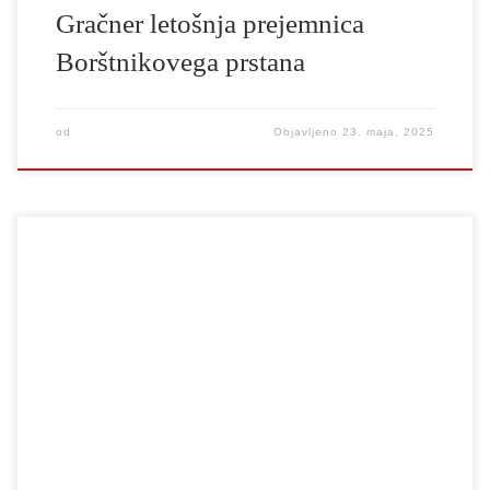
Gračner letošnja prejemnica
Borštnikovega prstana
od
Objavljeno
23. maja, 2025
Na sklepni prireditvi 12. Bienala sodobnih plesnih umetnosti v
Sloveniji Gibanica v Cankarjevem domu je nagrado strokovne
žirije kot tudi nagrado občinstva prejela uprizoritev Agmisterij
(četrtič) Klemna Kovačiča. Vsem ustvarjalcem čestitamo!