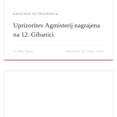
NAGRADE IN PRIZNANJA
Uprizoritev Agmisterij nagrajena
na 12. Gibanici
od
Mija Špiler
Objavljeno
12. maja, 2025
Na zaključni slovesnosti 55. Tedna slovenske drame je strokovna
žirija, ki so jo sestavljali Mirna Rustemović, Nika Bezeljak, Igor
Samobor (predsedujoči), nagrado Tedna slovenske drame za
najboljšega igralca podelila Klemnu Kovačiču za igro v avtorski
predstavi v trajanju Agmisterij (tretjič) v soprodukciji UL AGRFT