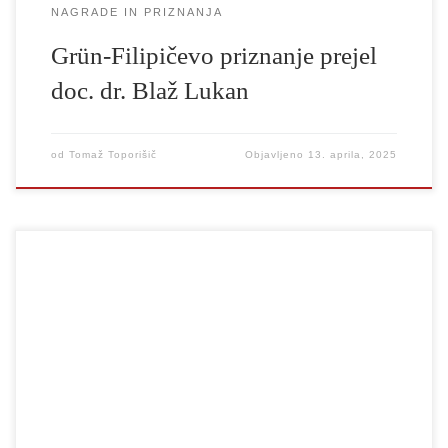
NAGRADE IN PRIZNANJA
Grün-Filipičevo priznanje prejel
doc. dr. Blaž Lukan
od
Tomaž Toporišič
Objavljeno
13. aprila, 2025
Na drugem natečaju za najboljšo refleksijo gledališke uprizoritve
ali dramskega dela so člani Oddelka za dramaturgijo in scenske
umetnosti UL AGRFT podelili nagrade. Slovesna razglasitev
nagrajenih refleksij je bila na informativnem dnevu za študij
dramaturgije in scenskih umetnosti 14. februarja 2025 na
Trubarjevi 3 v Ljubljani. Podeljene so bile vse […]