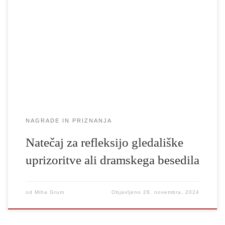
gledališče, radio, film in televizijo Univerze v Ljubljani razpisuje
drugi natečaj za najboljšo refleksijo izbrane gledališke uprizoritve
ali dramskega besedila med dijakinjami in dijaki slovenskih
srednjih šol (nagrajeni prispevki z lanskoletnega natečaja so
objavljeni na naslovu https://www.agrft.uni-
lj.si/blog/2024/02/28/nagrajene-refleksije-2024/). Dijakinje in
dijaki naj […]
NAGRADE IN PRIZNANJA
Natečaj za refleksijo gledališke
uprizoritve ali dramskega besedila
od
Miha Grum
Objavljeno
28. novembra, 2024