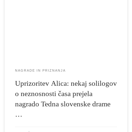
Na zaključni slovesnosti 55. Tedna slovenske drame je
uprizoritev Alica: nekaj solilogov o neznosnosti časa v režiji Luke
Marcena in v produkciji SNG Drama Ljubljana in UL AGRFT
prejela nagrado po izboru občinstva, ki jo Prešernovo gledališče
Kranj podeljuje v sodelovanju s časopisom Gorenjski glas in
Mestno občino Kranj. V konkurenci sedmih […]
NAGRADE IN PRIZNANJA
Uprizoritev Alica: nekaj solilogov
o neznosnosti časa prejela
nagrado Tedna slovenske drame
…