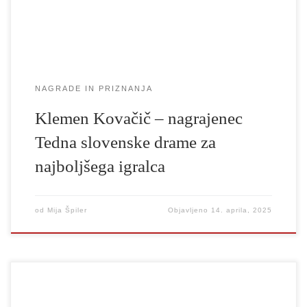
in Bunkerja Ljubljana. Utemeljitev: Klemen Kovačič v
performansu […]
NAGRADE IN PRIZNANJA
Klemen Kovačič – nagrajenec
Tedna slovenske drame za
najboljšega igralca
od
Mija Špiler
Objavljeno
14. aprila, 2025