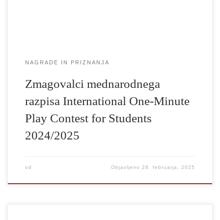
University of WarwickWarwick, Združeno kraljestvo Vsem
iskreno […]
NAGRADE IN PRIZNANJA
Zmagovalci mednarodnega
razpisa International One-Minute
Play Contest for Students
2024/2025
od
Objavljeno
28. februarja, 2025