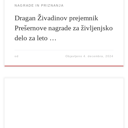
NAGRADE IN PRIZNANJA
Dragan Živadinov prejemnik
Prešernove nagrade za življenjsko
delo za leto …
od
Objavljeno
4. decembra, 2024
Doc. Nina Rajić Kranjac, visokošolska učiteljica ter mentorica za
praktično režijo in dramsko igro na prvostopenjskih študijskih
programih Dramska igra in Gledališka režija ter od 1. oktobra
2024 članica Katedre za gledališko in radijsko režijo UL AGRFT,
je letošnja prejemnica nagrade Prešernovega sklada. Iz