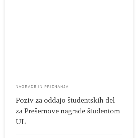
Študentke in študente obveščamo, da se 10. septembra 2025
zaključi rok za oddajo nominacij za Prešernove nagrade študentom
UL. Študentke in študenti v skladu s Pravilnikom o podeljevanju
Prešernovih nagrad študentom UL najpozneje do 10. 9. predložijo
Referatu za študijske zadeve izpolnjen obrazec in predlagano delo,
s katerim se želijo nominirati […]
NAGRADE IN PRIZNANJA
Poziv za oddajo študentskih del
za Prešernove nagrade študentom
UL