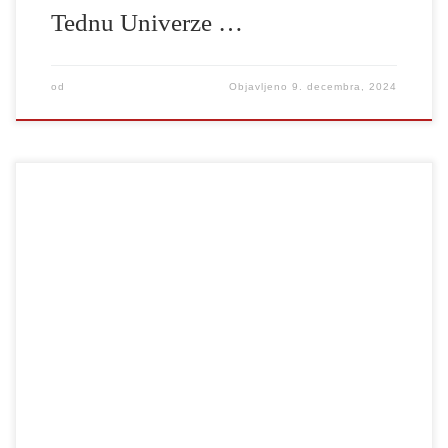
Tednu Univerze …
od
Objavljeno
9. decembra, 2024
Gledališki režiser Dragan Živadinov, redni zunanji strokovni
sodelavec na drugostopenjskem magistrskem študijskem programu
Gledališka in radijska režija, je prejemnik Prešernove nagrade za
življenjsko delo za leto 2025. Iz obrazložitve ob razglasitvi
Prešernovih nagrajencev: Dragan Živadinov že 4 desetletja
ustvarja unikatni gledališki univerzum, ki preči različna umetniška
polja.Leta 1984 je bil […]