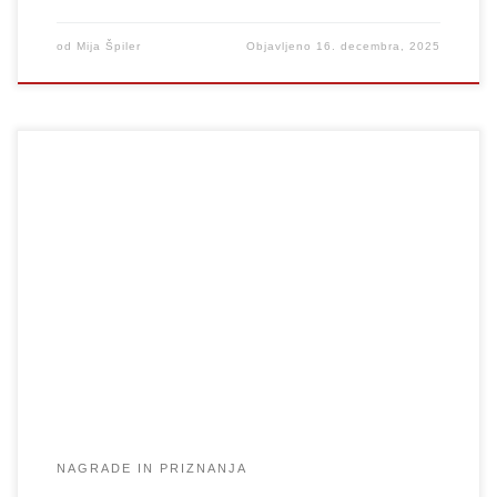
od
Mija Špiler
Objavljeno
16. decembra, 2025
FILMSKE ZLATOLASKE Komisija: Anže Grčar, Žiga Planinšek,
Špela Murenc Škulj DODIPLOMSKA STOPNJA • Kratki igrani:
zlatolaske NE podelimo • Kratki dokumentarni: 6657 (režija: Ana
Bizjak) • TV drama: Bujenje (režija: Emanuel Krajnc) • Filmski
scenarij: Ribič (scenarij: Aneja Lango, Amadej Zalokar, Gaja
Zudič) • Fotografija: 6657 (fotografija: Ronja Matijevec Jerman)
[…]
NAGRADE IN PRIZNANJA