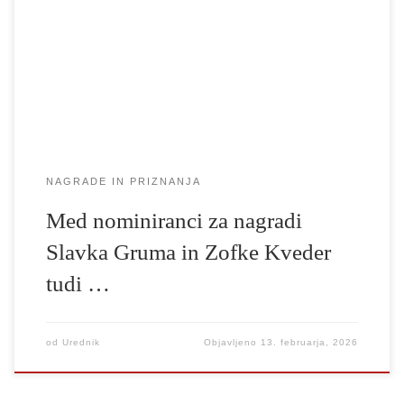
mladega dramatika oziroma dramatičarko na 56. Tednu slovenske
drame. Ponosni smo, da so med nominiranimi avtorji oziroma
soavtorji za nagrado Slavka Gruma tudi prof. Matjaž Zupančič in
doc. Žiga Divjak z […]
NAGRADE IN PRIZNANJA
Med nominiranci za nagradi
Slavka Gruma in Zofke Kveder
tudi …
od
Urednik
Objavljeno
13. februarja, 2026