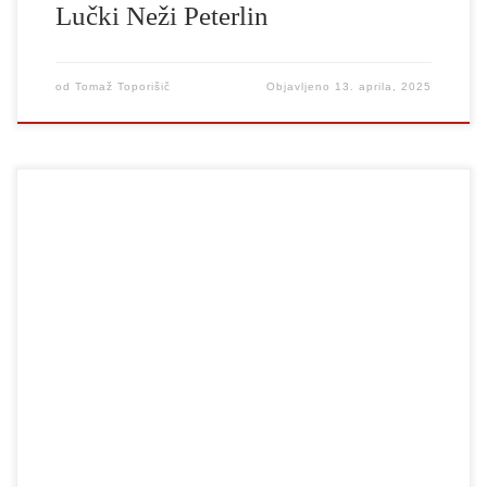
Lučki Neži Peterlin
od
Tomaž Toporišič
Objavljeno
13. aprila, 2025
Strokovna žirija v sestavi Rok Andres (predsedujoči), Miriam
Kičiňová in Jakob Ribič je soglasno razglasila, da Grün-Filipičevo
priznanje za dosežke v slovenski dramaturgiji prejme Blaž Lukan.
Iz utemeljitve: S svojo pronicljivo dramaturško mislijo Blaž
Lukan že skoraj štiri desetletja spremlja, sooblikuje in pretresa
slovensko gledališče, še posebej dramaturško teorijo in prakso.
Svoje teoretsko in praktično delo […]