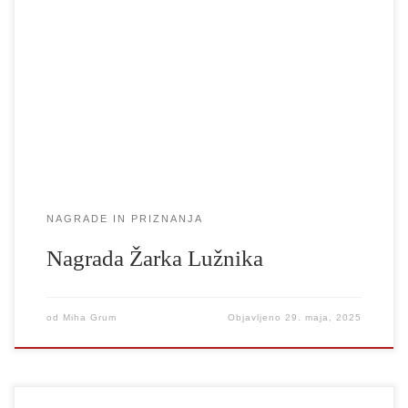
Letos je bila tretjič podeljena nagrada Žarka Lužnika za izjemno
študijsko AV delo. Za nagrado lahko kandidirajo soavtorji z AV
delom, ki so ga ustvarili v sklopu študija na izobraževalni ustanovi
in ni starejše od štirih let. Nagrado podeljuje strokovna žirija, v
kateri so animatorka in režiserka Špela Čadež, direktor fotografije
[…]
NAGRADE IN PRIZNANJA
Nagrada Žarka Lužnika
od
Miha Grum
Objavljeno
29. maja, 2025