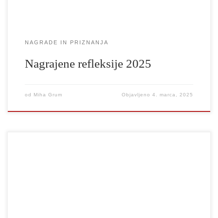
NAGRADE IN PRIZNANJA
Nagrajene refleksije 2025
od
Miha Grum
Objavljeno
4. marca, 2025
Zmagovalci mednarodnega razpisa International One-Minute Play
Contest for Students 2024/2025 so: 1. nagrada: LET US
PRAYAleš LukačovičThe Academy of Performing Arts in
BratislavaBratislava, Slovaška 2. nagrada: MIONA,
MIONAMarija DelićAcademy of Arts – University in Novi
SadNovi Sad, Srbija 3. nagrada: NO TITLETammy BermanThe