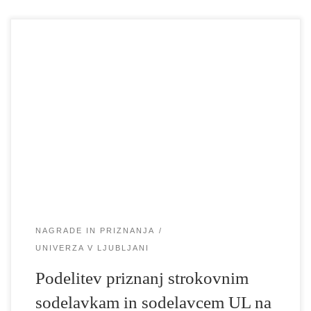
Na Univerzi v Ljubljani so že sedmo leto zapored v okviru Tedna
Univerze podelili priznanja strokovnim sodelavkam in sodelavcem
za pomemben prispevek k izboljšanju delovnih procesov in
pozitivni klimi na članicah in rektoratu. Na predlog Akademije za
gledališče, radio, film in televizijo so letošnji prejemniki nagrade
Ljiljana Bibič, Milan Plešnar […]
NAGRADE IN PRIZNANJA
UNIVERZA V LJUBLJANI
Podelitev priznanj strokovnim
sodelavkam in sodelavcem UL na