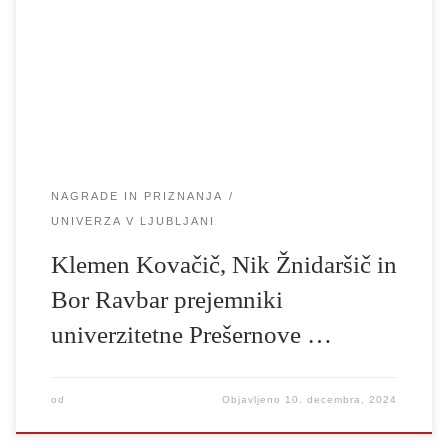
2024, podelil Prešernove nagrade za izstopajoče dosežke študentov
in študentk Univerze v Ljubljani, med katere so se letos uvrstili
tudi naši študenti Klemen Kovačič, Nik Žnidaršič in Bor Ravbar
[…]
NAGRADE IN PRIZNANJA
UNIVERZA V LJUBLJANI
Klemen Kovačič, Nik Žnidaršič in
Bor Ravbar prejemniki
univerzitetne Prešernove …
od
Objavljeno
10. decembra, 2024