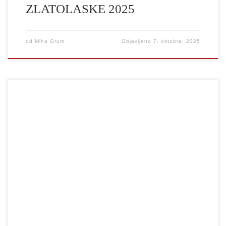
ZLATOLASKE 2025
od
Miha Grum
Objavljeno
7. oktobra, 2025
Kratki igrani film Mentor je na 11. ediciji Festivala kratkega filma
v Ljubljani – FeKK (18.-23. 8. 2025) prejel nagrado FeKK SLO.
Čestitke scenaristki in režiserki Tinkari Klipšteter, direktorici
fotografije Tari Caruso Bizjak, montažerki Taši Tomić Egart in
ostali filmski ekipi ter zasedbi, posebne čestitke tudi mentorjem!
Na fotografiji Suzana […]