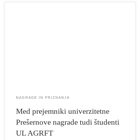
Na Univerzi v Ljubljani so v okviru Tedna Univerze podelili
Prešernove nagrade za študentke in študente UL. Prešernove
nagrade podeljujejo za izjemne dosežke študentk in študentov na
področju znanosti in umetnosti. Nagrado je prejela ekipa
predstave Balada o trobenti in oblaku. Iskreno čestitamo! Žiga
Hren (režiser), Neža Dvorščak (igralka), Alja […]
NAGRADE IN PRIZNANJA
Med prejemniki univerzitetne
Prešernove nagrade tudi študenti
UL AGRFT