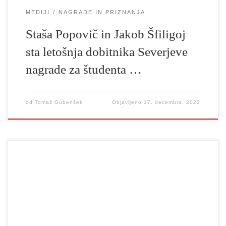
MEDIJI
NAGRADE IN PRIZNANJA
Staša Popovič in Jakob Šfiligoj
sta letošnja dobitnika Severjeve
nagrade za študenta …
od
Tomaž Gubenšek
Objavljeno
17. decembra, 2023
Datum: 7. 11. 2023Ura: 17:00 V torek, 7. 11. 2023, bo EVA
PORI zagovarjala doktorsko disertacijo s področja humanistika in
družboslovje – študiji scenskih umetnosti z naslovom DINAMIKA
RAZMERIJ MED GLASOM IN TELESOM V SLOVENSKIH
UPRIZORITVENIH UMETNOSTIH DRUGE POLOVICE 20.