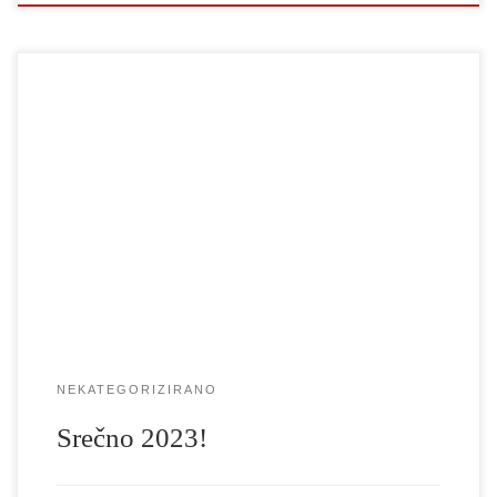
Akademija za gledališče, radio, film in televizijo vam želi srečno,
zdravo in uspešno leto 2023!
NEKATEGORIZIRANO
Srečno 2023!