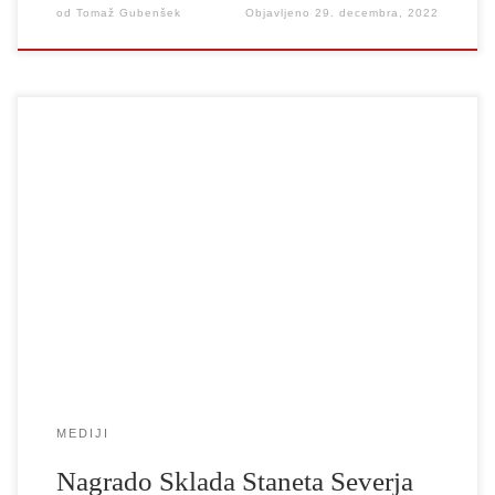
od
Tomaž Gubenšek
Objavljeno
29. decembra, 2022
Obrazložitvi: Mina Švajger je nastopila kot Laura Wingfield v
Stekleni menažeriji in kot Mae v Mački na vroči pločevinasti
strehi. Obe vlogi si ne moreta biti bolj različni: introvertirana in
sramežljiva Laura ter odprta, tipizirano seksualna Mae. Obe sta del
kolektivnega gledališkega ali celo filmskega spomina, kar za
študentko dramske […]
MEDIJI
Nagrado Sklada Staneta Severja