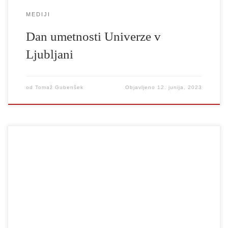
MEDIJI
Dan umetnosti Univerze v
Ljubljani
od
Tomaž Gubenšek
Objavljeno
12. junija, 2023
Spoštovane kolegice in kolegi, zaposleni na UL AGRFT,
Visokošolski sindikat Slovenije v torek in sredo, 13. in 14. 6.
2023, nadaljuje lani začeto stavko v visokem šolstvu. Zahtevamo
ustrezno vrednotenje našega dela, odpravo plačnih krivic in
normalne pogoje za delo. Stavkovne zahteve so objavljene tule. Če
s temi zahtevami soglašate, vas […]