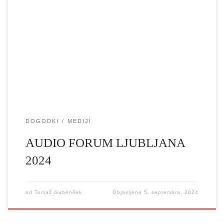
Audio Forum je edinstvena konferenca na področju avdio
produkcije v Evropi – dogodek namenjen profesionalcem,
navdušencem in študentom na področju avdio produkcije, s
poudarkom na ustvarjalni uporabi zvoka v medijih. Po desetih
letih uspešnega gostovanja v Beogradu bo Audio Forum prvič
gostoval izven Srbije – v Ljubljani, glavnem mestu Slovenije […]
DOGODKI
MEDIJI
AUDIO FORUM LJUBLJANA
2024
od
Tomaž Gubenšek
Objavljeno
5. septembra, 2024