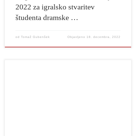
2022 za igralsko stvaritev
študenta dramske …
od
Tomaž Gubenšek
Objavljeno
18. decembra, 2022
Zagovornik načela enakosti je skupaj z Akademijo za gledališče,
radio, film in televizijo Univerze v Ljubljani (AGRFT),
Skupnostjo občin Slovenije (SOS) in Fundacijo Prizma pridobil
evropska sredstva za dodatno in usmerjeno osveščanje o
diskriminaciji. V dveletnem projektu Soočimo se z diskriminacijo
bodo partnerji na inovativen način približali načela enake
obravnave […]