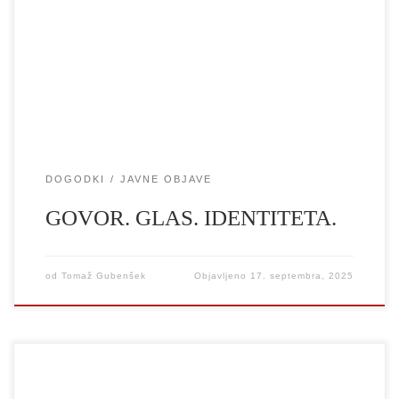
scientific symposium GOVOR. GLAS. IDENTITETA. Speech.
Voice. Identity. 29. in 30. septembra ter 1. oktobra 2025v
prostorih UL AGRFT na Aškerčevi 5 v Ljubljani Povzetki v .pdf
Program v .pdf ProgramProgramme PONEDELJEK/MONDAY,
[…]
DOGODKI
JAVNE OBJAVE
GOVOR. GLAS. IDENTITETA.
od
Tomaž Gubenšek
Objavljeno
17. septembra, 2025