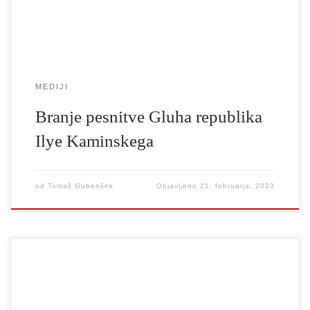
Meščani so odtlej gluhi in […]
MEDIJI
Branje pesnitve Gluha republika
Ilye Kaminskega
od
Tomaž Gubenšek
Objavljeno
21. februarja, 2023