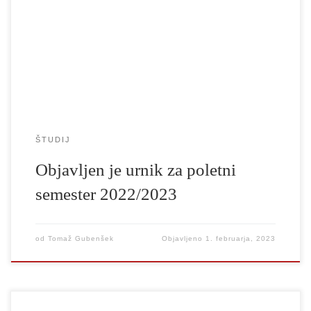
Najdete ga na naslovu: https://urnik.agrft.uni-lj.si/
ŠTUDIJ
Objavljen je urnik za poletni
semester 2022/2023
od
Tomaž Gubenšek
Objavljeno
1. februarja, 2023