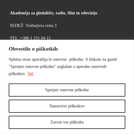
Akademija za gledališče, radio, film in televizijo
SEDEŽ: Trubarjeva cesta 3
TEL.:+386 1 251 04 12
Obvestilo o piškotkih
ENOTA Aškerčeva 5
TEL.: +386 1 251 04 50
Spletna stran uporablja le osnovne piškotke. S klikom na gumb
"Sprejmi osnovne piškotke" soglašate z uporabo osnovnih
E-NASLOV:
KED
@TANA
TFRGA
-INU.
IS.JL
piškotkov.
Več
Sprejmi osnovne piškotke
Nastavitve piškotkov
Sledite nam:
Zavrni vse piškotke