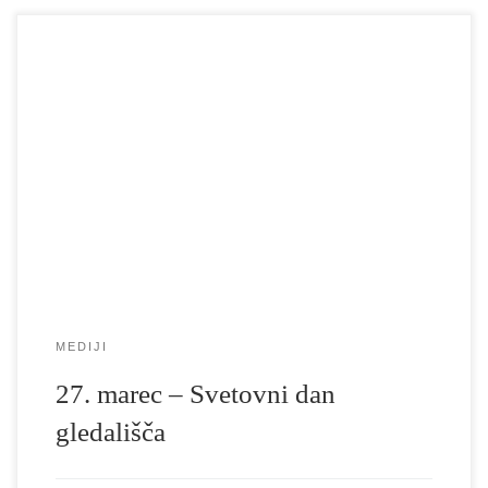
Mednarodna poslanica ob svetovnem dnevu gledališča Prijatelji
gledališki umetniki po vsem svetu,na vas se obračam ob
svetovnem dnevu gledališča in četudi me prevzema sreča, da vam
govorim, vsak atom mojega bitja drhti pod težo silnega pritiska in
občutkov, zaradi katerih v današnjem negotovem svetu trpimo vsi,
gledališčniki in drugi. Negotovost […]
MEDIJI
27. marec – Svetovni dan
gledališča