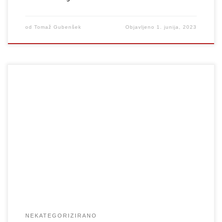
od
Tomaž Gubenšek
Objavljeno
1. junija, 2023
Združenje dramskih umetnikov Slovenije (ZDUS) razpisuje 1
(eno) celoletno štipendijo za umetniško izobraževanje na področju
dramskih umetnosti. Podrobnosti razpisa najdete tukaj.
NEKATEGORIZIRANO