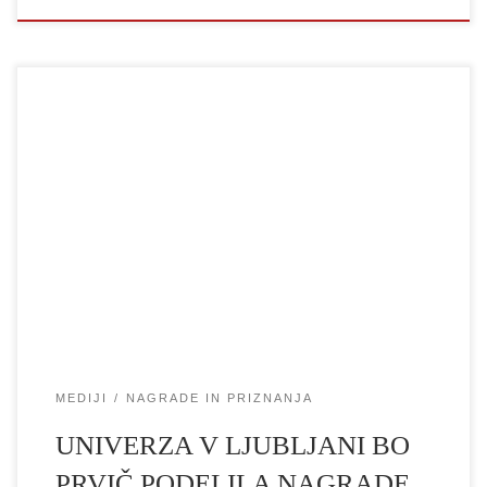
V četrtek, 22. junija 2023 bo Univerza v Ljubljani prvič podelila
nagrade za odmevno doktorsko delo, poimenovane po dr. Ani
Mayer Kansky – prvi osebi, ki je pridobila doktorat znanosti na
manj kot leto dni stari univerzi, leta 1920. Podelitev bo potekala
ob 14. uri v Zbornični dvorani Univerze v […]
MEDIJI
NAGRADE IN PRIZNANJA
UNIVERZA V LJUBLJANI BO
PRVIČ PODELILA NAGRADE