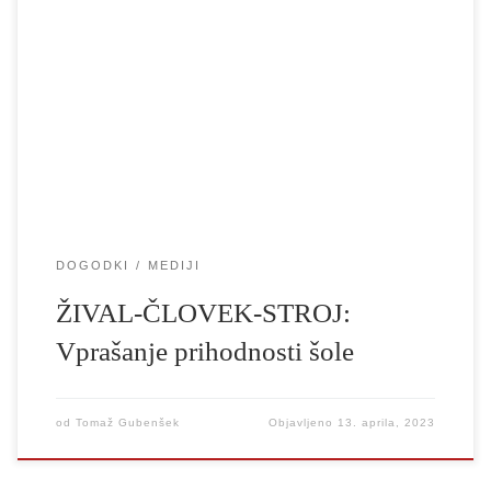
televizijo Univerze v Ljubljani vabita na umetniško-znanstveni
eksperiment ŽIVAL-ČLOVEK-STROJ: Vprašanje prihodnosti
šole V petek, 21. aprila 2023, ob 18. uri vas vabimo v Veliko
gledališko dvorano Akademije za gledališče, radio, film in
televizijo Aškerčeva 5, Ljubljana, na umetniško-znanstveni
eksperiment ŽIVAL-ČLOVEK-STROJ, v […]
DOGODKI
MEDIJI
ŽIVAL-ČLOVEK-STROJ:
Vprašanje prihodnosti šole
od
Tomaž Gubenšek
Objavljeno
13. aprila, 2023