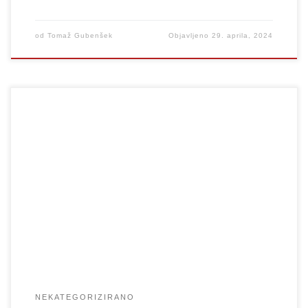
od
Tomaž Gubenšek
Objavljeno
29. aprila, 2024
V 4. nadstropju na Aškerčevi 5 se nahaja odslužen hladilnik, ki
služi kot knjižna omara za izmenjavo knjig. Naj zaživi
izmenjevalnica knjig!
NEKATEGORIZIRANO