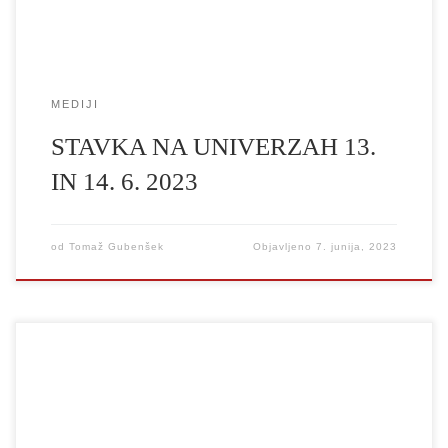
MEDIJI
STAVKA NA UNIVERZAH 13.
IN 14. 6. 2023
od
Tomaž Gubenšek
Objavljeno
7. junija, 2023
V petek, 9. junija 2023 bosta ob 10.30 in 19.30 pred sedežem
Univerze v Ljubljani (UL) že drugič potekali javni podelitvi
doktorskih listin in priznanj za pomembna umetniška dela. Na