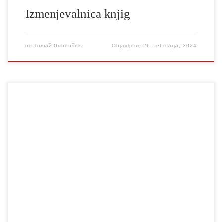
Izmenjevalnica knjig
od
Tomaž Gubenšek
Objavljeno
26. februarja, 2024
Nagrado Sklada Staneta Severja za igralsko stvaritev študenta
dramske igre je žirija dodelila Staši Popovič in Jakobu Šfiligoju za
njuni vlogi v Učni uri Eugèna Ionesca v režiji Jureta Srdinška.
Kot je zapisala žirija, je Staša Popovič v vlogi Učenke s svojo
močno odrsko prezenco, zatajevanim krikom žrtve ustvarila vlogo,
ki presune. Jakob Šfiligoj pa je vlogo Profesorja odigral […]