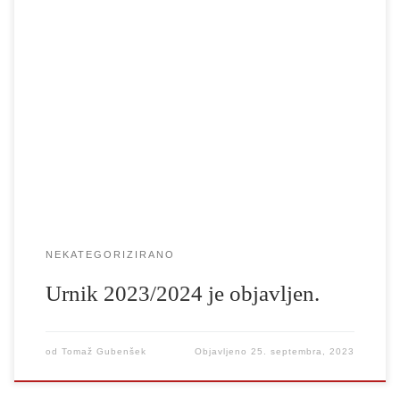
In …no, ja, nekako drži. V glavnem.
NEKATEGORIZIRANO
Urnik 2023/2024 je objavljen.
od
Tomaž Gubenšek
Objavljeno
25. septembra, 2023