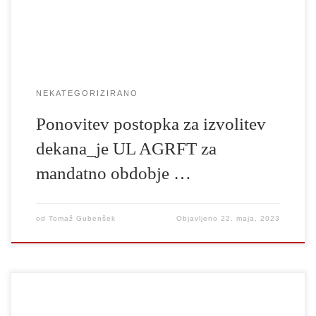
2023, brez […]
NEKATEGORIZIRANO
Ponovitev postopka za izvolitev
dekana_je UL AGRFT za
mandatno obdobje …
od
Tomaž Gubenšek
Objavljeno
22. maja, 2023
Pedagoški inštitut in Akademija za gledališče, radio, film in