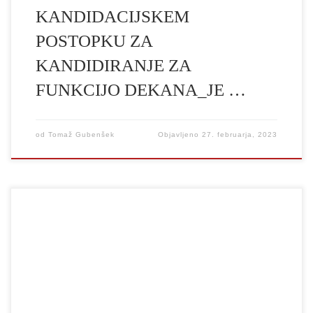
KANDIDACIJSKEM
POSTOPKU ZA
KANDIDIRANJE ZA
FUNKCIJO DEKANA_JE …
od
Tomaž Gubenšek
Objavljeno
27. februarja, 2023
Vabimo vas na Branje za mir: Branje pesnitve Gluha republika
Ilye Kaminskega, ki bo v petek, 24. 2. 2023 ob 18. uri, v
Pisateljski hiši, Tomšičeva 12, Ljubljana. Pesniška zbirka/pesnitev
GLUHA REPUBLIKA niza prizore iz zasedenega mesta Vasenke,
potem ko vojaški častnik pred očmi vseh ustreli gluhega otroka.