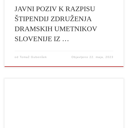
JAVNI POZIV K RAZPISU
ŠTIPENDIJ ZDRUŽENJA
DRAMSKIH UMETNIKOV
SLOVENIJE IZ …
od
Tomaž Gubenšek
Objavljeno
22. maja, 2023
Senat UL AGRFT je na 18. redni seji dne 27. 2. 2023 sprejel sklep
o začetku postopka za izvolitev dekana UL AGRFT za naslednje
mandatno obdobje (2023-2027), rokovnik volilnih opravil in
imenoval volilno komisijo. Rok za prijavo kandidatov_k h
kandidaturi za funkcijo dekana_je UL AGRFT se je iztekel 30. 3.