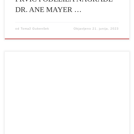
DR. ANE MAYER …
od
Tomaž Gubenšek
Objavljeno
21. junija, 2023
Na Univerzi v Ljubljani letos prvič prirejamo dogodek Dan za
umetnost UL, ki ga bomo skupaj obeležili 14. junija 2023 na
Kongresnem trgu v okviru festivala Junij v Ljubljani. Že pred
osrednjim dogodkom bomo v deželnem dvorcu ob 12.00
slavnostno otvorili Galerijo UL. V prostorih deželnega dvorca,
kjer »domuje« Univerza v […]