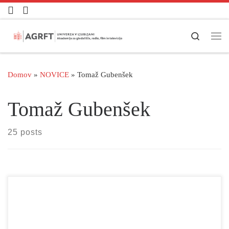
Skoči na vsebino
Search
Men
Domov
»
NOVICE
»
Tomaž Gubenšek
Tomaž Gubenšek
25 posts
Katedra za govor in glas ter raziskovalna skupina AGRFT vabita
na 6. mednarodni znanstveni simpozij z naslovom International