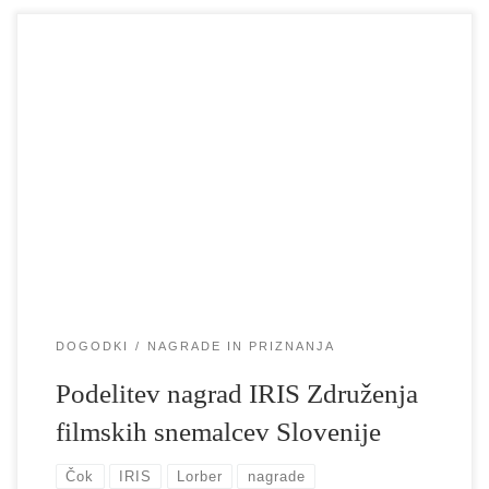
Na 9. podelitvi nagrad IRIS Združenja filmskih snemalcev
Slovenije, ki je potekala 25. aprila 2024 v Slovenski kinoteki, je
bil študent snemanja Izidor Čok nagrajen z IRIS za študentski film
Hoffmanov zakon (režija Aleksander Kogoj), Klemnu Lorberju pa
je bila v tej kategoriji dodeljena posebna omemba za
dokumentarni film Domčani […]
DOGODKI
NAGRADE IN PRIZNANJA
Podelitev nagrad IRIS Združenja
filmskih snemalcev Slovenije
Čok
IRIS
Lorber
nagrade