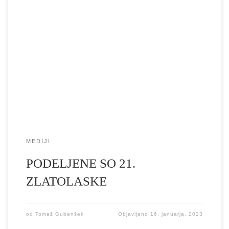
V petek 13. 1. 2023 so na velikem gledališkem odru nove
akademije potekale že 21. zlatolaske. Za vsako področje je
nagrajence določila tričlanska komisija. Komisijo za gledališče na
1. stopnji so sestavljale Varja Hrvatin, Nina Ramšak Marković in
Miranda Trnjanin. Komisijo za filmski oddelek so sestavljali
Domen Martinčič, Špela Murenc […]
MEDIJI
PODELJENE SO 21.
ZLATOLASKE
od
Tomaž Gubenšek
Objavljeno
16. januarja, 2023