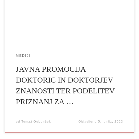
slavnostni promociji na Kongresnem trgu se bo na obeh
prireditvah skupaj zbralo 291 doktoric in doktorjev znanosti ter
osem prejemnic […]
MEDIJI
JAVNA PROMOCIJA
DOKTORIC IN DOKTORJEV
ZNANOSTI TER PODELITEV
PRIZNANJ ZA …
od
Tomaž Gubenšek
Objavljeno
5. junija, 2023