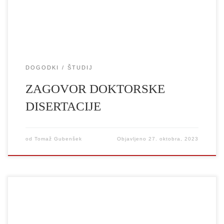
STOLETJA pod mentorstvom prof. dr. Tomaža Toporišiča.
Zagovor bo ob 17. uri na Trubarjevi 3 v […]
DOGODKI
ŠTUDIJ
ZAGOVOR DOKTORSKE
DISERTACIJE
od
Tomaž Gubenšek
Objavljeno
27. oktobra, 2023
Akademija za gledališče, radio, film in televizijo, Filozofska
fakulteta, Università degli Studi di Padova in mednarodna mreža