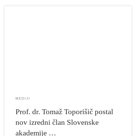
Prof. dr. Tomaž Toporišič je postal nov izredni član Slovenske
akademije znanosti in umetnosti v razredu za filološke in literarne
vede. Tomaž Toporišič je redni profesor za dramaturgijo in študije
scenskih umetnosti na AGRTF UL. Med letoma 1990 in 2016 je
bil dramaturg in umetniški direktor v Slovenskem mladinskem
gledališču. […]
MEDIJI
Prof. dr. Tomaž Toporišič postal
nov izredni član Slovenske
akademije …