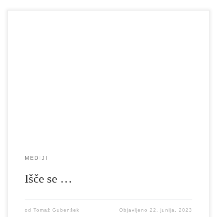
Volilna komisija UL AGRFT ugotavlja, da na podlagi sklepa
Senata UL AGRFT z dne 17. 5. 2023, o ponovitvi postopka za
izvolitev dekanje_a UL AGRFT, ni bila v roku oddana nobena
kandidatura za funkcijo dekana_nje UL AGRFT. Rok za oddajo
kandidatur za funkcijo dekanje_a se zato podaljša za 30 dni, […]
MEDIJI
Išče se …
od
Tomaž Gubenšek
Objavljeno
22. junija, 2023