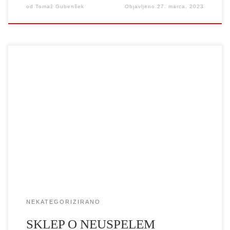
od
Tomaž Gubenšek
Objavljeno
27. marca, 2023
Volilna komisija UL AGRFT ugotavlja, da na podlagi sklepa
Senata UL AGRFT z dne 27. 2. 2023, o začetku postopka za
izvolitev dekanje_a UL AGRFT, ni bila v roku oddana nobena
kandidatura za funkcijo dekana_nje UL AGRFT. Rok za oddajo
kandidatur za funkcijo dekanje_a se zato podaljša za 30 dni, to je
[…]
NEKATEGORIZIRANO
SKLEP O NEUSPELEM