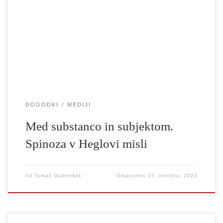
Heglova relevantnost organizirajo mednarodno konferenco, ki se
bo osredotočila na vpliv Spinoze na Heglovo filozofijo. Dogodek
bo potekal na Univerzi v Ljubljani (Akademija za gledališče,
radio, film in televizijo, Aškerčeva 5, prostor ŠO5) […]
DOGODKI
MEDIJI
Med substanco in subjektom.
Spinoza v Heglovi misli
od
Tomaž Gubenšek
Objavljeno
25. oktobra, 2023